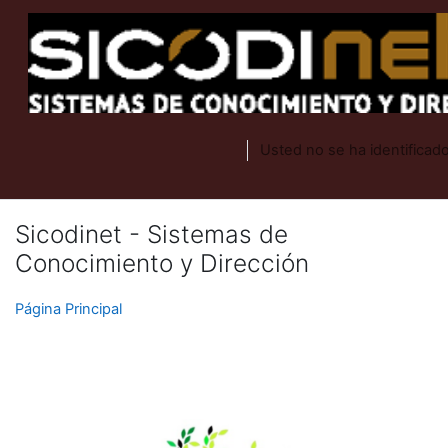
Salta al contenido principal
Usted no se ha identificado
Sicodinet - Sistemas de
Conocimiento y Dirección
Página Principal